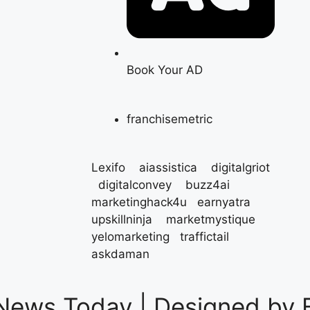
Book Your AD
franchisemetric
Lexifo
aiassistica
digitalgriot
digitalconvey
buzz4ai
marketinghack4u
earnyatra
upskillninja
marketmystique
yelomarketing
traffictail
askdaman
News Today | Designed by