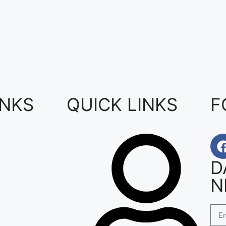
INKS
QUICK LINKS
F
D
N