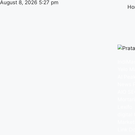
August 8, 2026 5:27 pm
Ho
IndiMa
Yelo M
AI Pea
News P
AIO SE
Mortar
Lexifo
digital 
Market
Link Do