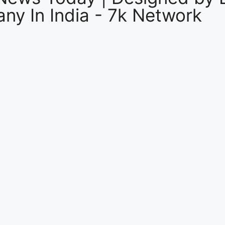
ny In India
-
7k Network