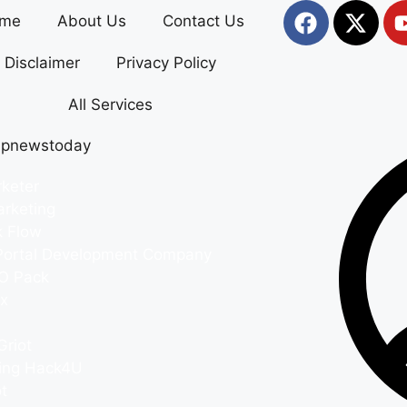
me
About Us
Contact Us
Disclaimer
Privacy Policy
All Services
rketer
arketing
k Flow
ortal Development Company
O Pack
ix
Griot
ing Hack4U
t