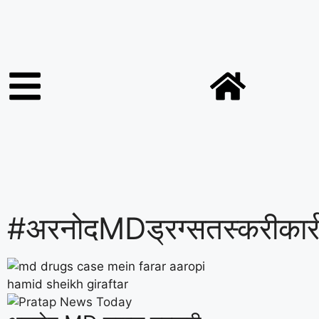
#अरनोदMDड्रग्सतस्करीकार्र