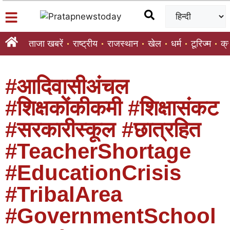
ताजा खबरें
राष्ट्रीय
राजस्थान
खेल
धर्म
टूरिज्म
क्
#आदिवासीअंचल
#शिक्षकोंकीकमी #शिक्षासंकट
#सरकारीस्कूल #छात्रहित
#TeacherShortage
#EducationCrisis
#TribalArea
#GovernmentSchool