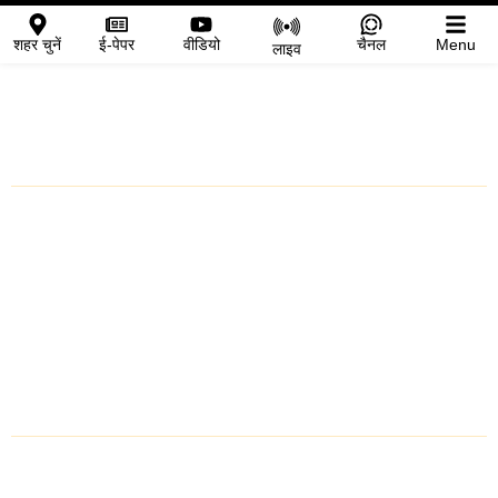
शहर चुनें
ई-पेपर
वीडियो
चैनल
Menu
लाइव
शहर चुनें
प्रतापगढ़
चित्तौड़गढ़
मध्य प्रदेश
राजस्थान
Follow Us Now