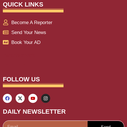
QUICK LINKS
Become A Reporter
Send Your News
Book Your AD
franchisemetric
Lexifo
aiassistica
digitalgriot
digitalconvey
buzz4ai
marketinghack4u
earnyatra
upskillninja
marketmystique
yelomarketing
traffictail
askdaman
FOLLOW US
DAILY NEWSLETTER
Send