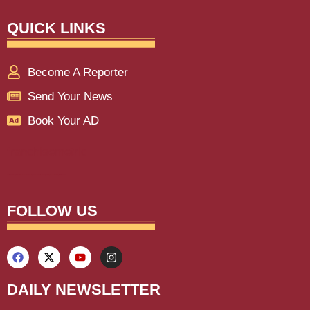
QUICK LINKS
Become A Reporter
Send Your News
Book Your AD
franchisemetric
Lexifo
aiassistica
digitalgriot
digitalconvey
buzz4ai
marketinghack4u
earnyatra
upskillninja
marketmystique
yelomarketing
traffictail
askdaman
FOLLOW US
DAILY NEWSLETTER