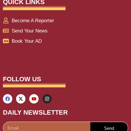
QUICK LINKS
Become A Reporter
Send Your News
Book Your AD
franchisemetric
Lexifo
aiassistica
digitalgriot
digitalconvey
buzz4ai
marketinghack4u
earnyatra
upskillninja
marketmystique
yelomarketing
traffictail
askdaman
FOLLOW US
DAILY NEWSLETTER
Send