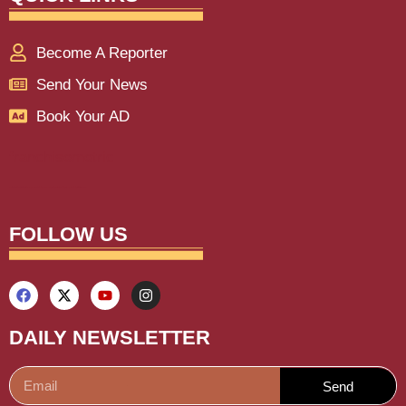
Become A Reporter
Send Your News
Book Your AD
franchisemetric
Lexifo
aiassistica
digitalgriot
digitalconvey
buzz4ai
marketinghack4u
earnyatra
upskillninja
marketmystique
yelomarketing
traffictail
askdaman
FOLLOW US
DAILY NEWSLETTER
Send