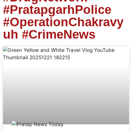
#PratapgarhPolice
#OperationChakravy
uh #CrimeNews