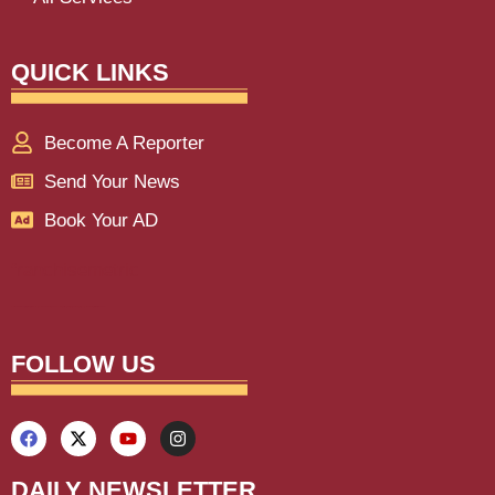
QUICK LINKS
Become A Reporter
Send Your News
Book Your AD
franchisemetric
Lexifo
aiassistica
digitalgriot
digitalconvey
buzz4ai
marketinghack4u
earnyatra
upskillninja
marketmystique
yelomarketing
traffictail
askdaman
FOLLOW US
DAILY NEWSLETTER