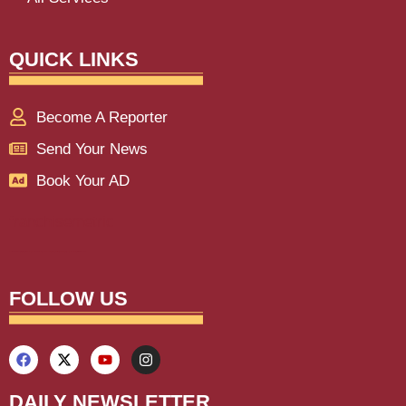
QUICK LINKS
Become A Reporter
Send Your News
Book Your AD
franchisemetric
Lexifo
aiassistica
digitalgriot
digitalconvey
buzz4ai
marketinghack4u
earnyatra
upskillninja
marketmystique
yelomarketing
traffictail
askdaman
FOLLOW US
DAILY NEWSLETTER