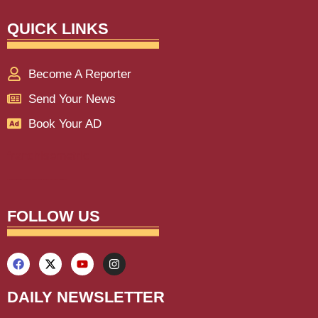
QUICK LINKS
Become A Reporter
Send Your News
Book Your AD
franchisemetric
Lexifo
aiassistica
digitalgriot
digitalconvey
buzz4ai
marketinghack4u
earnyatra
upskillninja
marketmystique
yelomarketing
traffictail
askdaman
FOLLOW US
DAILY NEWSLETTER