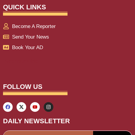
QUICK LINKS
Become A Reporter
Send Your News
Book Your AD
franchisemetric
Lexifo
aiassistica
digitalgriot
digitalconvey
buzz4ai
marketinghack4u
earnyatra
upskillninja
marketmystique
yelomarketing
traffictail
askdaman
FOLLOW US
DAILY NEWSLETTER