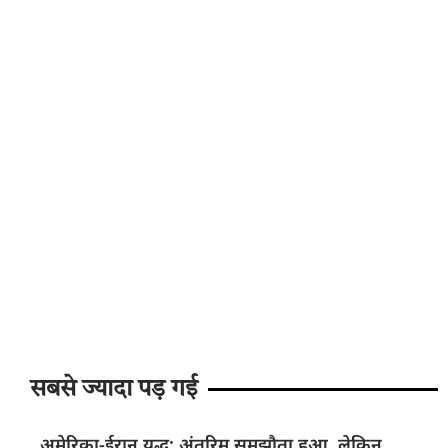
सबसे ज्यादा पड़ गई
अमेरिका-ईरान युद्ध: अंतरिम समझौता हुआ, लेकिन