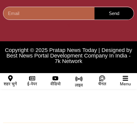
Send
IndiMarketer
Yelo Marketing
AI Peak Flow
News Portal Development Company
AIO SEO Pack
Mortarix
Lexifo
digital Griot
Marketing Hack4U
Link Dot
Copyright © 2025 Pratap News Today | Designed by
Best News Portal Development Company In India
-
7k Network
शहर चुनें
ई-पेपर
वीडियो
चैनल
Menu
लाइव
शहर चुनें
प्रतापगढ़