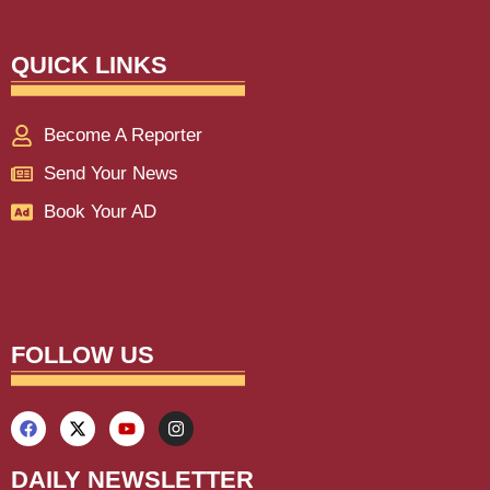
QUICK LINKS
Become A Reporter
Send Your News
Book Your AD
franchisemetric
Lexifo
aiassistica
digitalgriot
digitalconvey
buzz4ai
marketinghack4u
earnyatra
upskillninja
marketmystique
yelomarketing
traffictail
askdaman
FOLLOW US
DAILY NEWSLETTER