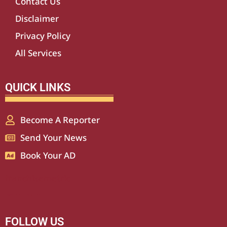
Contact Us
Disclaimer
Privacy Policy
All Services
QUICK LINKS
Become A Reporter
Send Your News
Book Your AD
franchisemetric
Lexifo
aiassistica
digitalgriot
digitalconvey
buzz4ai
marketinghack4u
earnyatra
upskillninja
marketmystique
yelomarketing
traffictail
askdaman
FOLLOW US