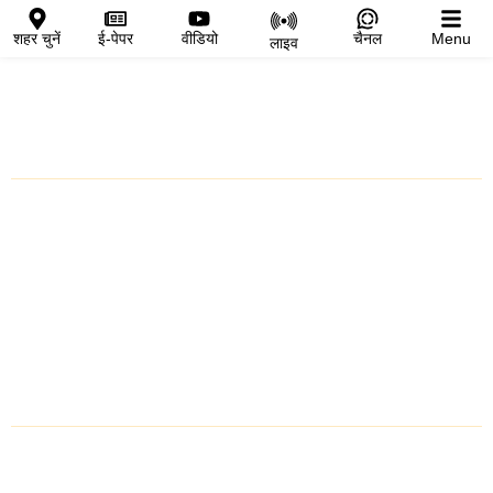
शहर चुनें
ई-पेपर
वीडियो
चैनल
Menu
लाइव
शहर चुनें
प्रतापगढ़
चित्तौड़गढ़
मध्य प्रदेश
राजस्थान
Follow Us Now