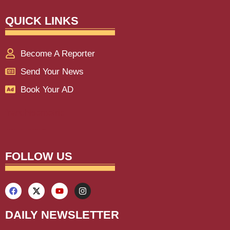
QUICK LINKS
Become A Reporter
Send Your News
Book Your AD
franchisemetric
Lexifo
aiassistica
digitalgriot
digitalconvey
buzz4ai
marketinghack4u
earnyatra
upskillninja
marketmystique
yelomarketing
traffictail
askdaman
FOLLOW US
DAILY NEWSLETTER