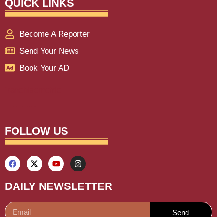
QUICK LINKS
Become A Reporter
Send Your News
Book Your AD
franchisemetric
Lexifo
aiassistica
digitalgriot
digitalconvey
buzz4ai
marketinghack4u
earnyatra
upskillninja
marketmystique
yelomarketing
traffictail
askdaman
FOLLOW US
DAILY NEWSLETTER
Send