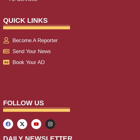
QUICK LINKS
Become A Reporter
Send Your News
Book Your AD
franchisemetric
Lexifo
aiassistica
digitalgriot
digitalconvey
buzz4ai
marketinghack4u
earnyatra
upskillninja
marketmystique
yelomarketing
traffictail
askdaman
FOLLOW US
DAILY NEWSLETTER