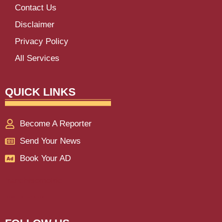
Contact Us
Disclaimer
Privacy Policy
All Services
QUICK LINKS
Become A Reporter
Send Your News
Book Your AD
franchisemetric
Lexifo
aiassistica
digitalgriot
digitalconvey
buzz4ai
marketinghack4u
earnyatra
upskillninja
marketmystique
yelomarketing
traffictail
askdaman