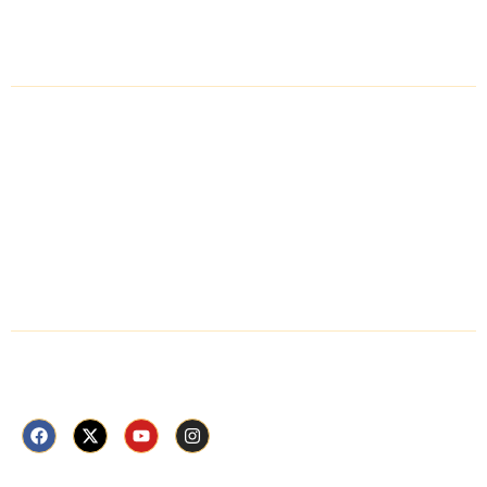
शहर चुनें
प्रतापगढ़
चित्तौड़गढ़
मध्य प्रदेश
राजस्थान
Follow Us Now